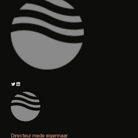
Twitter
LinkedIn
Directeur mede eigennaar