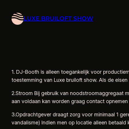
Ga
naar
LUXE BRUILOFT SHOW
de
inhoud
1. DJ-Booth is alleen toegankelijk voor product
toestemming van Luxe bruiloft show. Als de eise
2.Stroom Bij gebruik van noodstroomaggregaat min
aan voldaan kan worden graag contact opnemen met
3.Opdrachtgever draagt zorg voor minimaal 1 geres
vandalisme) Indien men op locatie alleen betaald 